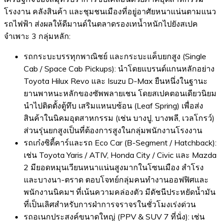
โรงงาน คลังสินค้า และชุมชนเมืองที่อยู่อาศัยหนาแน่นตามแนว
รถไฟฟ้า ส่งผลให้ดีมานด์ในตลาดรองเทน้ำหนักไปยังสเปค
จำเพาะ 3 กลุ่มหลัก:
รถกระบะบรรทุกพาณิชย์ และกระบะแค็บยกสูง (Single
Cab / Space Cab Pickups): นำโดยแบรนด์แกนหลักอย่าง
Toyota Hilux Revo และ Isuzu D-Max ยืนหนึ่งในฐานะ
ยานพาหนะหลักของซัพพลายเชน โดยสเปคตอนเดียวนิยม
นำไปติดตั้งตู้ทึบ เสริมแหนบซ้อน (Leaf Spring) เพื่อส่ง
สินค้าในนิคมอุตสาหกรรม (เช่น บางปู, บางพลี, เวลโกรว์)
ส่วนรุ่นยกสูงเป็นที่ต้องการสูงในกลุ่มพนักงานโรงงาน
รถเก๋งซิตี้คาร์และรถ Eco Car (B-Segment / Hatchback):
เช่น Toyota Yaris / ATIV, Honda City / Civic และ Mazda
2 มียอดหมุนเวียนหนาแน่นสูงมากในโซนเมือง สำโรง
และบางนา-ตราด ตอบโจทย์กลุ่มคนทำงานออฟฟิศและ
พนักงานนิคมฯ ที่เน้นความคล่องตัว มีดัชนีประหยัดน้ำมัน
ที่เป็นเลิศสำหรับการฝ่าการจราจรในชั่วโมงเร่งด่วน
รถอเนกประสงค์ขนาดใหญ่ (PPV & SUV 7 ที่นั่ง): เช่น