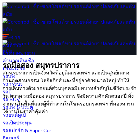
ซื้อ-ขาย
ค้นหารถ
ประกาศขายรถ
คำนวณสินเชื่อ
รถมือสอง สมุทรปราการ
ประเภทรถ
สมุทรปราการเป็นจังหวัดที่อยู่ติดกรุงเทพฯ และเป็นศูนย์กลาง
รถเก๋ง
ด้านอุตสาหกรรม โลจิสติกส์ และที่อยู่อาศัยขนาดใหญ่ ทำให้
รถกระบะ
การเดินทางด้วยรถยนต์ส่วนบุคคลมีบทบาทสำคัญในชีวิตประจำ
รถตู้
วัน ตลาด รถมือสอง สมุทรปราการ จึงมีความคึกคักตลอดปี ทั้ง
รถ SUV
จากคนในพื้นที่และผู้ที่ทำงานในโซนรอบกรุงเทพฯ ที่มองหารถ
รถเก๋ง 5 ประตู
ใช้งานในราคาคุ้มค่า
รถยนต์คูเป้
รถเปิดประทุน
รถสปอร์ต & Super Car
ดีลเลอร์