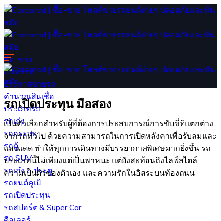
ซื้อ-ขาย
ค้นหารถ
ประกาศขายรถ
คำนวณสินเชื่อ
รถเปิดประทุน มือสอง
ประเภทรถ
รถเก๋ง
เป็นตัวเลือกสำหรับผู้ที่ต้องการประสบการณ์การขับขี่ที่แตกต่าง
รถกระบะ
จากรถทั่วไป ด้วยความสามารถในการเปิดหลังคาเพื่อรับลมและ
รถตู้
แสงแดด ทำให้ทุกการเดินทางมีบรรยากาศพิเศษมากยิ่งขึ้น รถ
รถ SUV
ประเภทนี้ไม่เพียงแต่เป็นพาหนะ แต่ยังสะท้อนถึงไลฟ์สไตล์
รถเก๋ง 5 ประตู
ความเป็นตัวของตัวเอง และความรักในอิสระบนท้องถนน
รถยนต์คูเป้
รถเปิดประทุน
รถสปอร์ต & Super Car
ดีลเลอร์