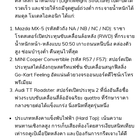
คลาสสิก น้ำหนักเบา (Lightweight Structure) เปิด-ปิดได้
รวดเร็ว และช่วยให้รถมีจุดศูนย์ถ่วงต่ำ กระจายน้ำหนักได้
สมดุล โมเดลไอคอนิก ได้แก่:
Mazda MX-5 (รหัสตัวถัง NA / NB / NC / ND): ราชา
โรดสเตอร์เปิดประทุนขับเคลื่อนล้อหลัง (RWD) ที่กระจาย
น้ำหนักหน้า-หลังแบบ 50:50 เกาะถนนหนึบนิ่ง คล่องตัว
สูง ซ่อมบำรุงต่ำ คืนทุนไวที่สุด
MINI Cooper Convertible (รหัส R57 / F57): สปอร์ตเปิด
ประทุนสไตล์อังกฤษสตรีทแฟชั่น ขับเคลื่อนสนุกฟีลลิ่ง
Go-Kart Feeling อัดแน่นด้วยวงจรออนบอร์ดดีไซน์เรโทร
พรีเมียม
Audi TT Roadster: สปอร์ตเปิดประทุน 2 ที่นั่งอันลือชื่อ
พ่วงระบบขับเคลื่อนสี่ล้ออัจฉริยะ quattro ที่รักษาราคา
กลางขายต่อได้แข็งแกร่ง นิ่งสนิทที่สุดรุ่นหนึ่ง
ประเภทหลังคาแข็งพับไฟฟ้า (Hard Top): เน้นความ
ทนทานเชิงกลสูง การเก็บเสียงห้องโดยสารเงียบสนิทเทียบ
เท่ารถคูเป้เมื่อปิดหลังคา และป้องกันการกรีดเจาะได้ดี