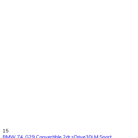
15
BMW Z4. G29 Convertible 2dr sDrive30i M Sport