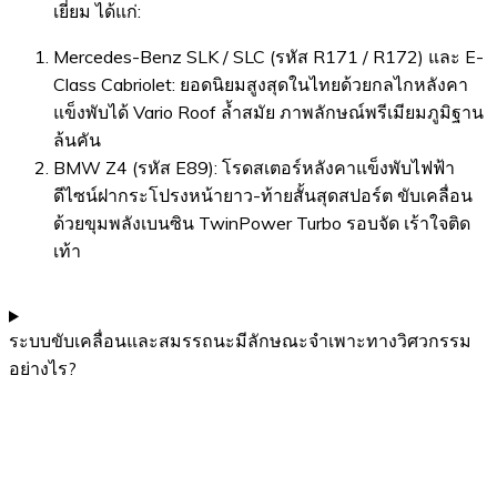
เยี่ยม ได้แก่:
Mercedes-Benz SLK / SLC (รหัส R171 / R172) และ E-
Class Cabriolet: ยอดนิยมสูงสุดในไทยด้วยกลไกหลังคา
แข็งพับได้ Vario Roof ล้ำสมัย ภาพลักษณ์พรีเมียมภูมิฐาน
ล้นคัน
BMW Z4 (รหัส E89): โรดสเตอร์หลังคาแข็งพับไฟฟ้า
ดีไซน์ฝากระโปรงหน้ายาว-ท้ายสั้นสุดสปอร์ต ขับเคลื่อน
ด้วยขุมพลังเบนซิน TwinPower Turbo รอบจัด เร้าใจติด
เท้า
ระบบขับเคลื่อนและสมรรถนะมีลักษณะจำเพาะทางวิศวกรรม
อย่างไร?