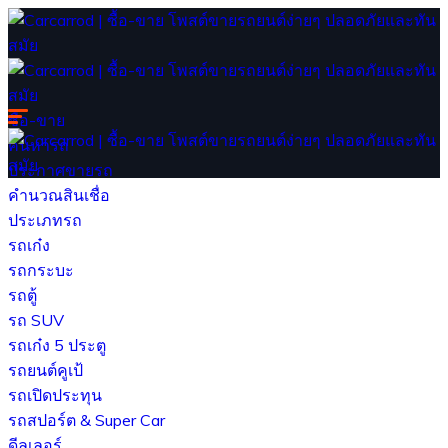
ซื้อ-ขาย
ค้นหารถ
ประกาศขายรถ
คำนวณสินเชื่อ
ประเภทรถ
รถเก๋ง
รถกระบะ
รถตู้
รถ SUV
รถเก๋ง 5 ประตู
รถยนต์คูเป้
Our Articles
รถเปิดประทุน
รถสปอร์ต & Super Car
ดีลเลอร์