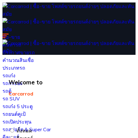
ซื้อ-ขาย
ค้นหารถ
ประกาศขายรถ
คำนวณสินเชื่อ
ประเภทรถ
รถเก๋ง
Welcome to
รถกระบะ
รถตู้
Carcarrod
รถ SUV
รถเก๋ง 5 ประตู
รถยนต์คูเป้
รถเปิดประทุน
รถสปอร์ต & Super Car
ทั้งหมด
ดีลเลอร์