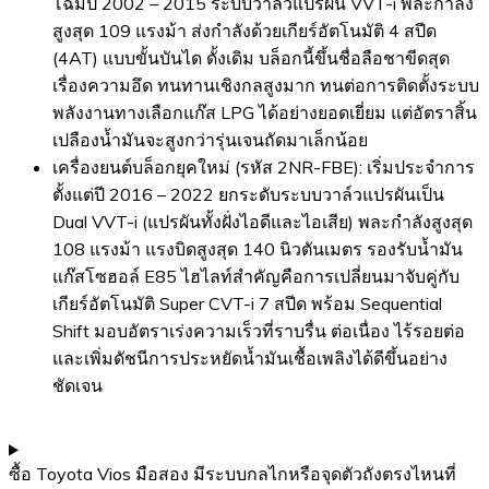
โฉมปี 2002 – 2015 ระบบวาล์วแปรผัน VVT-i พละกำลัง
สูงสุด 109 แรงม้า ส่งกำลังด้วยเกียร์อัตโนมัติ 4 สปีด
(4AT) แบบขั้นบันได ดั้งเดิม บล็อกนี้ขึ้นชื่อลือชาขีดสุด
เรื่องความอึด ทนทานเชิงกลสูงมาก ทนต่อการติดตั้งระบบ
พลังงานทางเลือกแก๊ส LPG ได้อย่างยอดเยี่ยม แต่อัตราสิ้น
เปลืองน้ำมันจะสูงกว่ารุ่นเจนถัดมาเล็กน้อย
เครื่องยนต์บล็อกยุคใหม่ (รหัส 2NR-FBE): เริ่มประจำการ
ตั้งแต่ปี 2016 – 2022 ยกระดับระบบวาล์วแปรผันเป็น
Dual VVT-i (แปรผันทั้งฝั่งไอดีและไอเสีย) พละกำลังสูงสุด
108 แรงม้า แรงบิดสูงสุด 140 นิวตันเมตร รองรับน้ำมัน
แก๊สโซฮอล์ E85 ไฮไลท์สำคัญคือการเปลี่ยนมาจับคู่กับ
เกียร์อัตโนมัติ Super CVT-i 7 สปีด พร้อม Sequential
Shift มอบอัตราเร่งความเร็วที่ราบรื่น ต่อเนื่อง ไร้รอยต่อ
และเพิ่มดัชนีการประหยัดน้ำมันเชื้อเพลิงได้ดีขึ้นอย่าง
ชัดเจน
ซื้อ Toyota Vios มือสอง มีระบบกลไกหรือจุดตัวถังตรงไหนที่