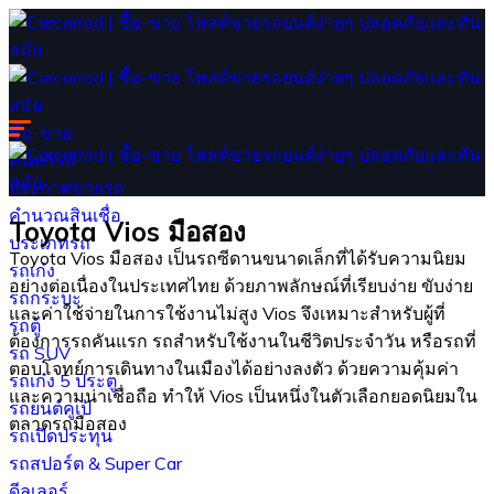
ซื้อ-ขาย
ค้นหารถ
ประกาศขายรถ
คำนวณสินเชื่อ
Toyota Vios มือสอง
ประเภทรถ
Toyota Vios มือสอง เป็นรถซีดานขนาดเล็กที่ได้รับความนิยม
รถเก๋ง
อย่างต่อเนื่องในประเทศไทย ด้วยภาพลักษณ์ที่เรียบง่าย ขับง่าย
รถกระบะ
และค่าใช้จ่ายในการใช้งานไม่สูง Vios จึงเหมาะสำหรับผู้ที่
รถตู้
ต้องการรถคันแรก รถสำหรับใช้งานในชีวิตประจำวัน หรือรถที่
รถ SUV
ตอบโจทย์การเดินทางในเมืองได้อย่างลงตัว ด้วยความคุ้มค่า
รถเก๋ง 5 ประตู
และความน่าเชื่อถือ ทำให้ Vios เป็นหนึ่งในตัวเลือกยอดนิยมใน
รถยนต์คูเป้
ตลาดรถมือสอง
รถเปิดประทุน
รถสปอร์ต & Super Car
ดีลเลอร์