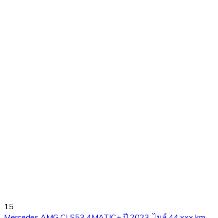
15
Mercedes AMG CLS53 4MATIC+ ปี 2023. ไมล์ 44,xxx km