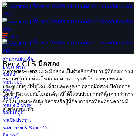
ซื้อ-ขาย
ค้นหารถ
ประกาศขายรถ
คำนวณสินเชื่อ
Benz CLS มือสอง
ประเภทรถ
Mercedes-Benz CLS มือสอง เป็นตัวเลือกสำหรับผู้ที่ต้องการรถ
รถเก๋ง
ซีดานพรีเมียมที่มีดีไซน์แตกต่างจากรุ่นทั่วไป ด้วยรูปทรง 4
รถกระบะ
ประตูแบบคูเป้ที่ดูโฉบเฉี่ยวและหรูหรา ตลาดมือสองเปิดโอกาส
รถตู้
ให้เข้าถึงรถระดับไฮเอนด์รุ่นนี้ได้ในงบประมาณที่คุ้มค่ากว่าการ
รถ SUV
ซื้อใหม่ เหมาะกับผู้บริหารหรือผู้ที่ต้องการรถที่สะท้อนความมี
รถเก๋ง 5 ประตู
สไตล์เฉพาะตัว
รถยนต์คูเป้
รถเปิดประทุน
รถสปอร์ต & Super Car
ดีลเลอร์