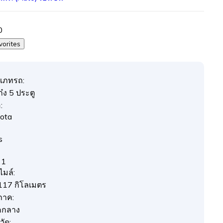
0
vorites
เภทรถ:
๋ง 5 ประตู
:
ota
s
21
ไมล์:
117 กิโลเมตร
ภาค:
คกลาง
วัด: