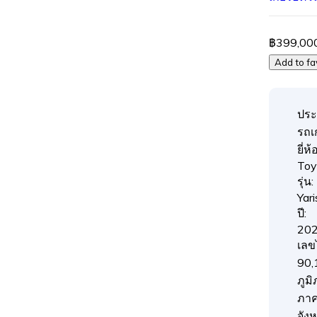
฿399,00
Add to fa
ประ
รถเก
ยี่ห้อ
Toy
รุ่น:
Yari
ปี:
20
เลข
90,
ภูมิ
ภา
จังห