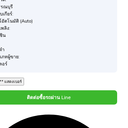
รรณบุรี
เกียร์:
ร์อัตโนมัติ (Auto)
อเพลิง:
ซิน
ดำ
เภทผู้ขาย:
ลอร์
087 *** *** แสดงเบอร์
ติดต่อซื้อรถผ่าน Line