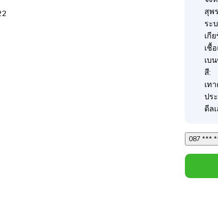
สุพ
22
ระบบ
เกีย
เชื้
เบน
สี:
เทา
ประ
ดีลเ