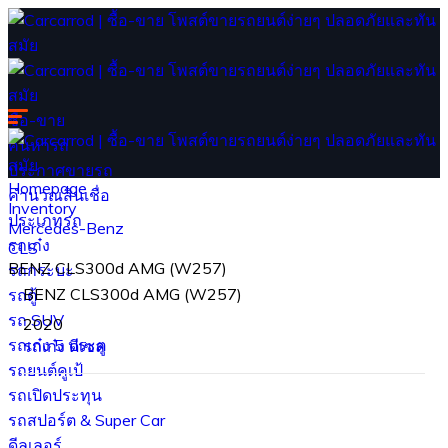
ซื้อ-ขาย
ค้นหารถ
ประกาศขายรถ
Homepage
คำนวณสินเชื่อ
Inventory
ประเภทรถ
Mercedes-Benz
รถเก๋ง
CLS
BENZ CLS300d AMG (W257)
รถกระบะ
BENZ CLS300d AMG (W257)
รถตู้
รถ SUV
2020
รถเก๋ง 5 ประตู
รถเก๋ง
ดีเซล
รถยนต์คูเป้
รถเปิดประทุน
รถสปอร์ต & Super Car
ดีลเลอร์