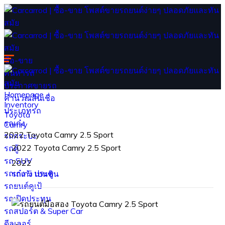
ซื้อ-ขาย
ค้นหารถ
ประกาศขายรถ
Homepage
คำนวณสินเชื่อ
Inventory
ประเภทรถ
Toyota
รถเก๋ง
Camry
2022 Toyota Camry 2.5 Sport
รถกระบะ
2022 Toyota Camry 2.5 Sport
รถตู้
รถ SUV
2022
รถเก๋ง 5 ประตู
รถเก๋ง
เบนซิน
รถยนต์คูเป้
รถเปิดประทุน
รถสปอร์ต & Super Car
ดีลเลอร์