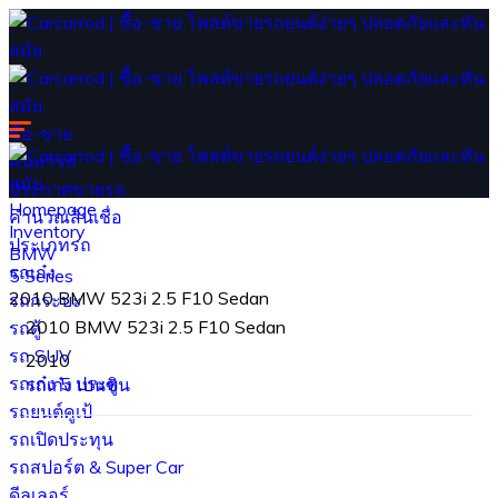
ซื้อ-ขาย
ค้นหารถ
ประกาศขายรถ
Homepage
คำนวณสินเชื่อ
Inventory
ประเภทรถ
BMW
รถเก๋ง
5 Series
2010 BMW 523i 2.5 F10 Sedan
รถกระบะ
2010 BMW 523i 2.5 F10 Sedan
รถตู้
รถ SUV
2010
รถเก๋ง 5 ประตู
รถเก๋ง
เบนซิน
รถยนต์คูเป้
รถเปิดประทุน
รถสปอร์ต & Super Car
ดีลเลอร์