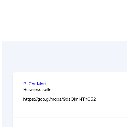
PJ Car Mart
Business seller
https://goo.gl/maps/9dsQjmNTnC52