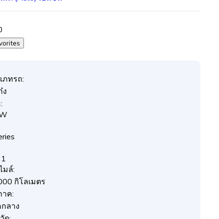
0
vorites
เภทรถ:
๋ง
:
MW
eries
21
ไมล์:
000 กิโลเมตร
ภาค:
คกลาง
วัด: