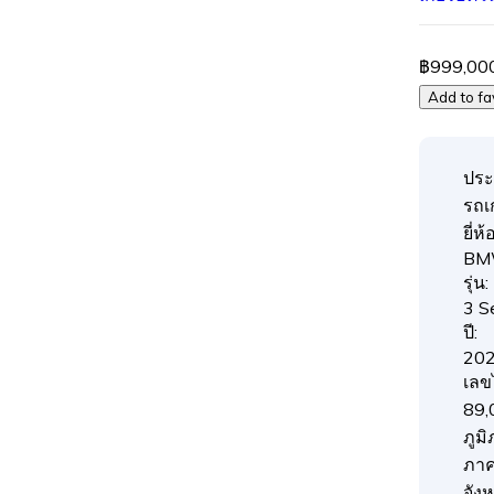
฿999,00
Add to fa
ประ
รถเก
ยี่ห้อ
B
รุ่น:
3 S
ปี:
20
เลข
89,
ภูมิ
ภา
จังห