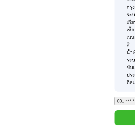
กรุ
ระบบ
เกีย
เชื้
เบน
สี:
น้ำเ
ระบ
ขับ
ประ
ดีลเ