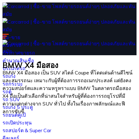
ซื้อ-ขาย
ค้นหารถ
ประกาศขายรถ
คำนวณสินเชื่อ
BMW X4 มือสอง
ประเภทรถ
BMW X4 มือสอง เป็น SUV สไตล์ Coupe ที่โดดเด่นด้านดีไซน์
รถเก๋ง
และสมรรถนะ เหมาะกับผู้ที่ต้องการรถอเนกประสงค์ แต่ยังคง
รถกระบะ
ความสปอร์ตและความหรูหราแบบ BMW ในตลาดรถมือสอง
รถตู้
X4 ถือเป็นตัวเลือกที่น่าสนใจสำหรับผู้ที่ต้องการรถยุโรปที่มี
รถ SUV
ความแตกต่างจาก SUV ทั่วไป ทั้งในเรื่องภาพลักษณ์และฟี
รถเก๋ง 5 ประตู
ลการขับขี่
รถยนต์คูเป้
รถเปิดประทุน
รถสปอร์ต & Super Car
ดีลเลอร์