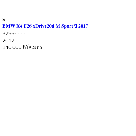
9
𝐁𝐌𝐖 𝐗𝟒 𝐅𝟐𝟔 𝐱𝐃𝐫𝐢𝐯𝐞𝟐𝟎𝐝 𝐌 𝐒𝐩𝐨𝐫𝐭 ปี 𝟐𝟎𝟏𝟕
฿799,000
2017
140,000 กิโลเมตร