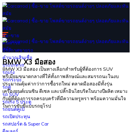
ซื้อ-ขาย
ค้นหารถ
ประกาศขายรถ
คำนวณสินเชื่อ
BMW X3 มือสอง
ประเภทรถ
BMW X3 มือสอง เป็นทางเลือกสำหรับผู้ที่ต้องการ SUV
รถเก๋ง
พรีเมียมขนาดกลางที่ให้ทั้งภาพลักษณ์และสมรรถนะในงบ
รถกระบะ
ประมาณคุ้มค่ากว่าการซื้อรถใหม่ ตลาดมือสองมีทั้งรุ่น
รถตู้
เครื่องยนต์เบนซิน ดีเซล และปลั๊กอินไฮบริดในบางปีผลิต เหมาะ
รถ SUV
กับผู้ที่ต้องการรถครอบครัวที่มีความหรูหรา พร้อมความมั่นใจ
รถเก๋ง 5 ประตู
ในการขับขี่แบบรถยุโรป
รถยนต์คูเป้
รถเปิดประทุน
รถสปอร์ต & Super Car
ดีลเลอร์