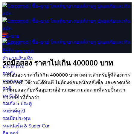
ซื้อ-ขาย
ค้นหารถ
ประกาศขายรถ
คำนวณสินเชื่อ
รถมือสอง ราคาไม่เกิน 400000 บาท
ประเภทรถ
รถเก๋ง
รถมือสอง ราคาไม่เกิน 400000 บาท เหมาะสำหรับผู้ที่ต้องการ
รถกระบะ
รถสภาพดี ใช้งานได้ทันที ไม่ต้องซ่อมหนักหลังซื้อ และคาดหวัง
รถตู้
ความปลอดภัยหรืออุปกรณ์อำนวยความสะดวกที่ครบขึ้นกว่า
รถ SUV
ช่วงราคาที่ต่ำกว่า
รถเก๋ง 5 ประตู
รถยนต์คูเป้
รถเปิดประทุน
รถสปอร์ต & Super Car
ดีลเลอร์