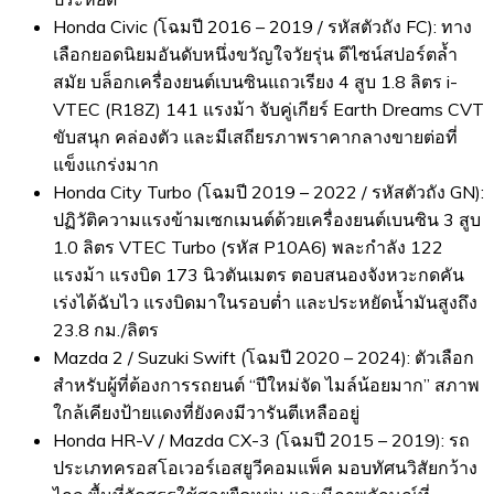
Honda Civic (โฉมปี 2016 – 2019 / รหัสตัวถัง FC): ทาง
เลือกยอดนิยมอันดับหนึ่งขวัญใจวัยรุ่น ดีไซน์สปอร์ตล้ำ
สมัย บล็อกเครื่องยนต์เบนซินแถวเรียง 4 สูบ 1.8 ลิตร i-
VTEC (R18Z) 141 แรงม้า จับคู่เกียร์ Earth Dreams CVT
ขับสนุก คล่องตัว และมีเสถียรภาพราคากลางขายต่อที่
แข็งแกร่งมาก
Honda City Turbo (โฉมปี 2019 – 2022 / รหัสตัวถัง GN):
ปฏิวัติความแรงข้ามเซกเมนต์ด้วยเครื่องยนต์เบนซิน 3 สูบ
1.0 ลิตร VTEC Turbo (รหัส P10A6) พละกำลัง 122
แรงม้า แรงบิด 173 นิวตันเมตร ตอบสนองจังหวะกดคัน
เร่งได้ฉับไว แรงบิดมาในรอบต่ำ และประหยัดน้ำมันสูงถึง
23.8 กม./ลิตร
Mazda 2 / Suzuki Swift (โฉมปี 2020 – 2024): ตัวเลือก
สำหรับผู้ที่ต้องการรถยนต์ “ปีใหม่จัด ไมล์น้อยมาก” สภาพ
ใกล้เคียงป้ายแดงที่ยังคงมีวารันตีเหลืออยู่
Honda HR-V / Mazda CX-3 (โฉมปี 2015 – 2019): รถ
ประเภทครอสโอเวอร์เอสยูวีคอมแพ็ค มอบทัศนวิสัยกว้าง