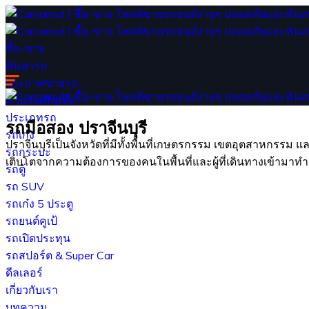
ซื้อ-ขาย
ค้นหารถ
ประกาศขายรถ
คำนวณสินเชื่อ
ประเภทรถ
รถมือสอง ปราจีนบุรี
รถเก๋ง
ปราจีนบุรีเป็นจังหวัดที่มีทั้งพื้นที่เกษตรกรรม เขตอุตสาหกร
รถกระบะ
เติบโตจากความต้องการของคนในพื้นที่และผู้ที่เดินทางเข้าม
รถตู้
รถ SUV
รถเก๋ง 5 ประตู
รถยนต์คูเป้
รถเปิดประทุน
รถสปอร์ต & Super Car
ดีลเลอร์
เกี่ยวกับเรา
บทความ