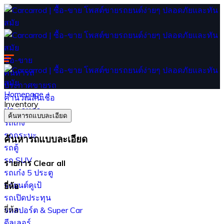
ซื้อ-ขาย
ค้นหารถ
ประกาศขายรถ
Homepage
คำนวณสินเชื่อ
Inventory
ประเภทรถ
ค้นหารถแบบละเอียด
รถเก๋ง
รถกระบะ
ค้นหารถแบบละเอียด
รถตู้
รถ SUV
รายการ
Clear all
รถเก๋ง 5 ประตู
รถยนต์คูเป้
ยี่ห้อ
รถเปิดประทุน
ยี่ห้อ
รถสปอร์ต & Super Car
ดีลเลอร์