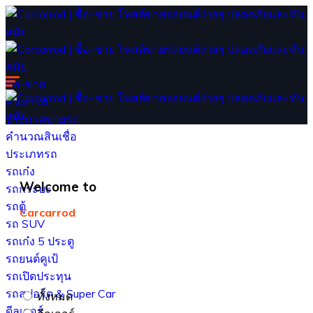
ซื้อ-ขาย
ค้นหารถ
ประกาศขายรถ
คำนวณสินเชื่อ
ประเภทรถ
รถเก๋ง
Welcome to
รถกระบะ
รถตู้
Carcarrod
รถ SUV
รถเก๋ง 5 ประตู
รถยนต์คูเป้
รถเปิดประทุน
รถสปอร์ต & Super Car
ทั้งหมด
ดีลเลอร์