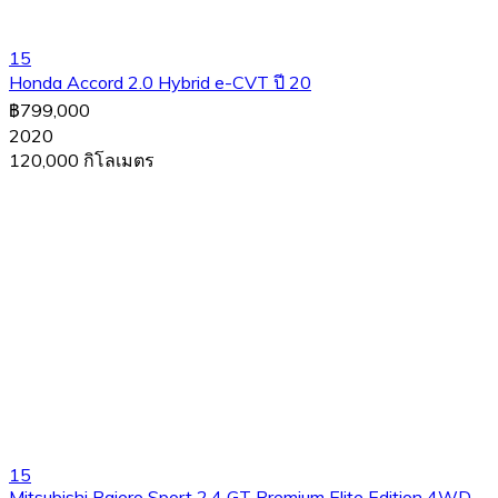
15
Honda Accord 2.0 Hybrid e-CVT ปี 20
฿799,000
2020
120,000 กิโลเมตร
15
Mitsubishi Pajero Sport 2.4 GT Premium Elite Edition 4WD