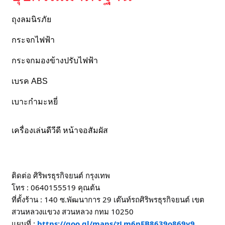
ถุงลมนิรภัย
กระจกไฟฟ้า
กระจกมองข้างปรับไฟฟ้า
เบรค ABS
เบาะกำมะหยี่
เครื่องเล่นดีวีดี หน้าจอสัมผัส
ติดต่อ ศิริพรธุรกิจยนต์ กรุงเทพ
โทร : 0640155519 คุณต้น
ที่ตั้งร้าน : 140 ซ.พัฒนาการ 29 เต๊นท์รถศิริพรธุรกิจยนต์ เขต
สวนหลวงแขวง สวนหลวง กทม 10250
แผนที่ :
https://goo.gl/maps/zLm6nFB8639o869y9