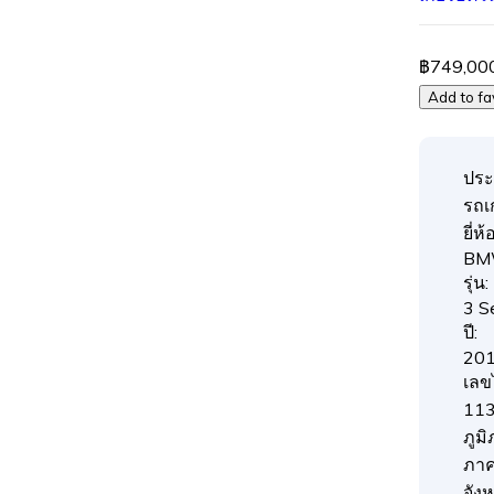
฿749,00
Add to fa
ประ
รถเก
ยี่ห้อ
B
รุ่น:
3 S
ปี:
20
เลข
113
ภูมิ
ภา
จังห