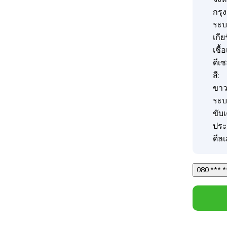
กรุ
ระบบ
เกีย
เชื้
ดีเ
สี:
ขา
ระบ
ขับ
ประ
ดีลเ