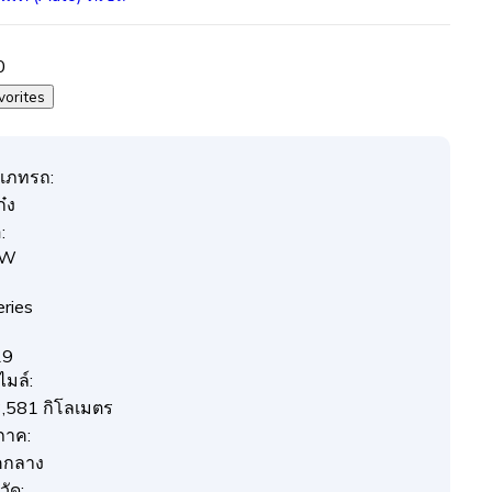
0
vorites
เภทรถ:
๋ง
:
MW
eries
19
ไมล์:
,581 กิโลเมตร
ภาค:
คกลาง
วัด: