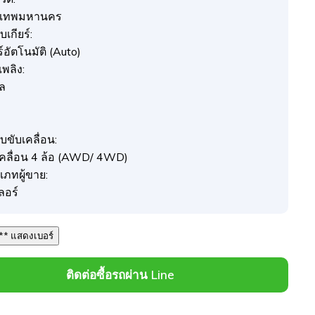
งเทพมหานคร
เกียร์:
ร์อัตโนมัติ (Auto)
อเพลิง:
ซล
ว
บขับเคลื่อน:
เคลื่อน 4 ล้อ (AWD/ 4WD)
เภทผู้ขาย:
ลอร์
080 *** *** แสดงเบอร์
ติดต่อซื้อรถผ่าน Line