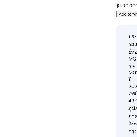
฿439,00
Add to fa
ประ
รถเก
ยี่ห้อ
MG
รุ่น:
MG
ปี:
20
เลข
43,
ภูมิ
ภา
จังห
กรุ