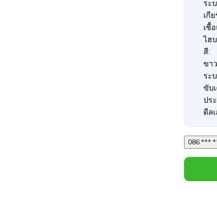
ระบบ
เกีย
เชื้
ไฮบ
สี:
ขา
ระบ
ขับ
ประ
ดีลเ