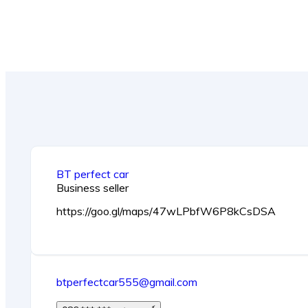
BT perfect car
Business seller
https://goo.gl/maps/47wLPbfW6P8kCsDSA
btperfectcar555@gmail.com