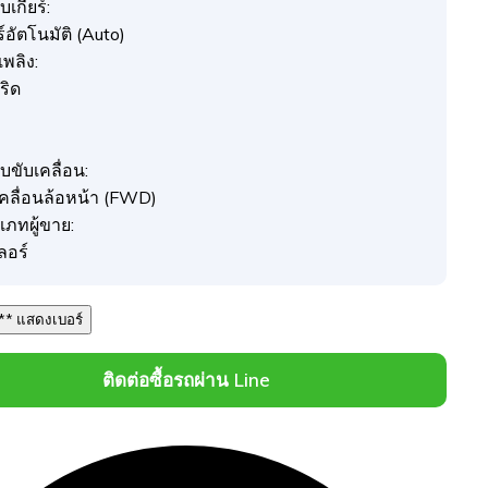
เกียร์:
ร์อัตโนมัติ (Auto)
อเพลิง:
ริด
ว
บขับเคลื่อน:
เคลื่อนล้อหน้า (FWD)
เภทผู้ขาย:
ลอร์
086 *** *** แสดงเบอร์
ติดต่อซื้อรถผ่าน Line