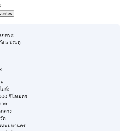
0
vorites
เภทรถ:
๋ง 5 ประตู
:
3
25
ไมล์:
000 กิโลเมตร
ภาค:
คกลาง
วัด:
งเทพมหานคร