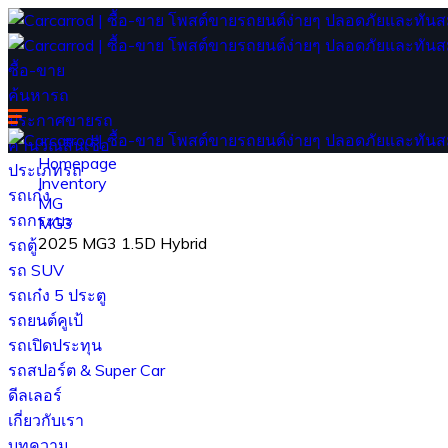
ซื้อ-ขาย
ค้นหารถ
ประกาศขายรถ
คำนวณสินเชื่อ
Homepage
ประเภทรถ
Inventory
รถเก๋ง
MG
รถกระบะ
MG3
2025 MG3 1.5D Hybrid
รถตู้
รถ SUV
รถเก๋ง 5 ประตู
รถยนต์คูเป้
รถเปิดประทุน
รถสปอร์ต & Super Car
ดีลเลอร์
เกี่ยวกับเรา
บทความ