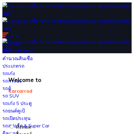
ซื้อ-ขาย
ค้นหารถ
ประกาศขายรถ
คำนวณสินเชื่อ
ประเภทรถ
รถเก๋ง
Welcome to
รถกระบะ
รถตู้
Carcarrod
รถ SUV
รถเก๋ง 5 ประตู
รถยนต์คูเป้
รถเปิดประทุน
รถสปอร์ต & Super Car
ทั้งหมด
ดีลเลอร์