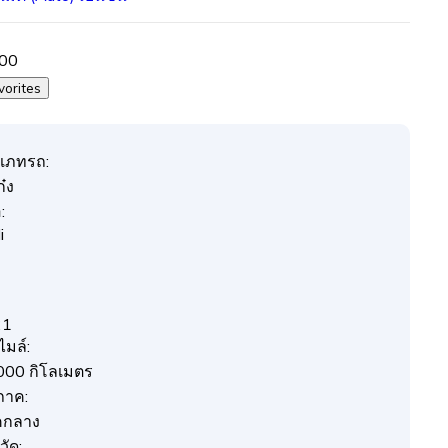
000
vorites
เภทรถ:
๋ง
:
i
21
ไมล์:
000 กิโลเมตร
ภาค:
คกลาง
วัด: