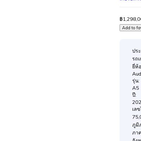
฿1,298,
Add to fa
ประ
รถเก
ยี่ห้อ
Aud
รุ่น:
A5
ปี:
20
เลข
75,
ภูมิ
ภา
จังห