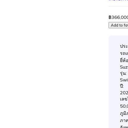
฿366,00
Add to fa
ประ
รถเก
ยี่ห้อ
Suz
รุ่น:
Swi
ปี:
20
เลข
50,
ภูมิ
ภาค
จังห