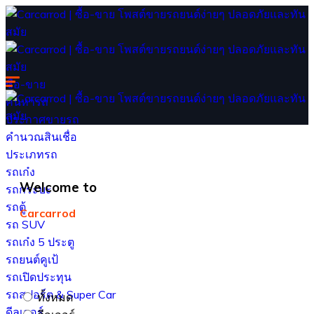
ซื้อ-ขาย
ค้นหารถ
ประกาศขายรถ
คำนวณสินเชื่อ
ประเภทรถ
รถเก๋ง
Welcome to
รถกระบะ
รถตู้
Carcarrod
รถ SUV
รถเก๋ง 5 ประตู
รถยนต์คูเป้
รถเปิดประทุน
รถสปอร์ต & Super Car
ทั้งหมด
ดีลเลอร์