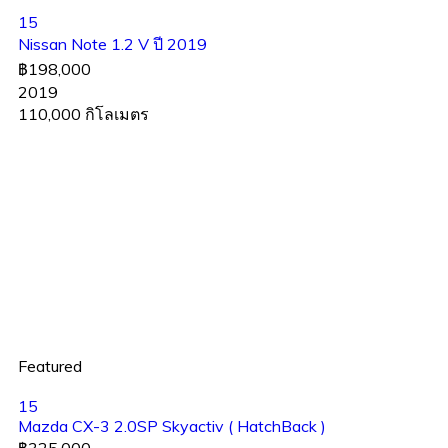
15
Nissan Note 1.2 V ปี 2019
฿198,000
2019
110,000 กิโลเมตร
Featured
15
Mazda CX-3 2.0SP Skyactiv ( HatchBack )