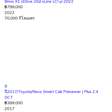
Bmw X1 sDrive 20d xLine LCI yr.2022
฿799,000
2022
70,000 กิโลเมตร
9
ปี2017/Toyota/Revo Smart Cab Prerunner J Plus 2.4
DCT
฿389,000
2017