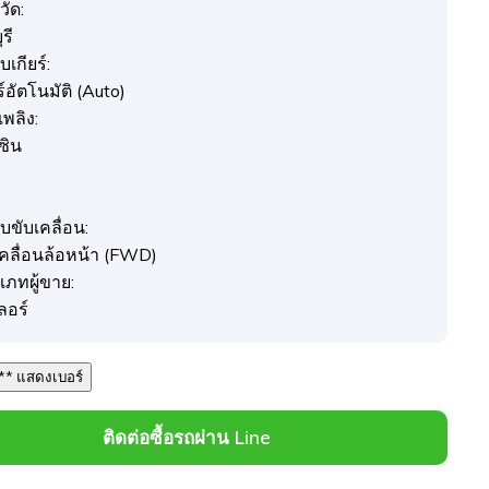
วัด:
รี
เกียร์:
ร์อัตโนมัติ (Auto)
อเพลิง:
ซิน
บขับเคลื่อน:
เคลื่อนล้อหน้า (FWD)
เภทผู้ขาย:
ลอร์
092 *** *** แสดงเบอร์
ติดต่อซื้อรถผ่าน Line