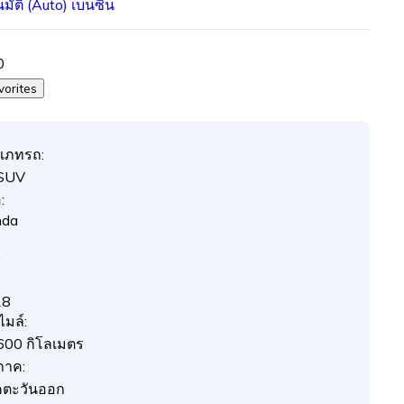
นมัติ (Auto)
เบนซิน
0
vorites
เภทรถ:
SUV
:
nda
y
18
ไมล์:
600 กิโลเมตร
ภาค:
ตะวันออก