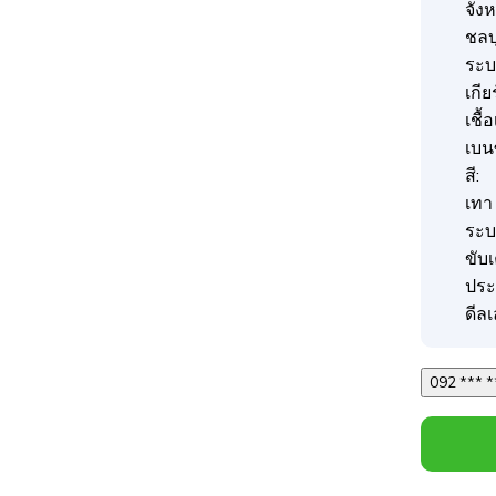
จังห
ชลบุ
ระบบ
เกีย
เชื้
เบน
สี:
เทา
ระบ
ขับ
ประ
ดีลเ