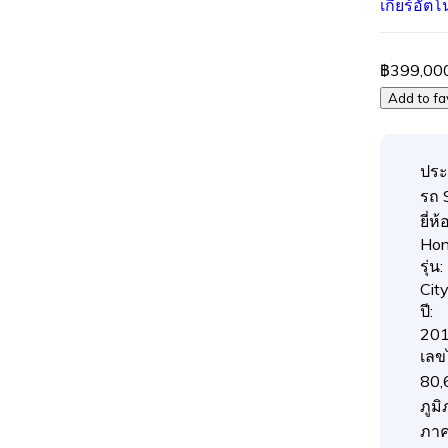
เกียร์อัตโ
฿399,00
Add to fa
ประ
รถ 
ยี่ห้อ
Ho
รุ่น:
Cit
ปี:
20
เลข
80,
ภูมิ
ภาค