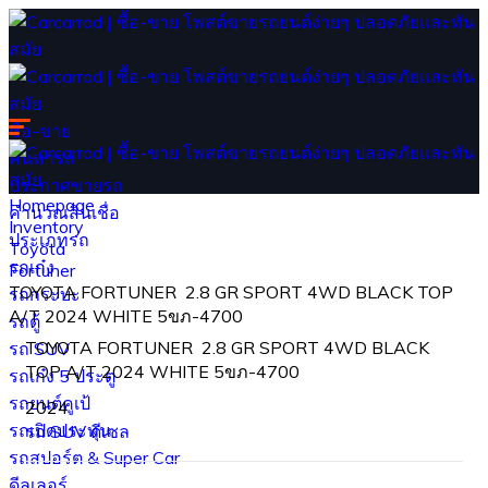
ซื้อ-ขาย
ค้นหารถ
ประกาศขายรถ
Homepage
คำนวณสินเชื่อ
Inventory
ประเภทรถ
Toyota
รถเก๋ง
Fortuner
TOYOTA FORTUNER 2.8 GR SPORT 4WD BLACK TOP
รถกระบะ
A/T 2024 WHITE 5ขภ-4700
รถตู้
TOYOTA FORTUNER 2.8 GR SPORT 4WD BLACK
รถ SUV
TOP A/T 2024 WHITE 5ขภ-4700
รถเก๋ง 5 ประตู
รถยนต์คูเป้
2024
รถเปิดประทุน
รถ SUV
ดีเซล
รถสปอร์ต & Super Car
ดีลเลอร์