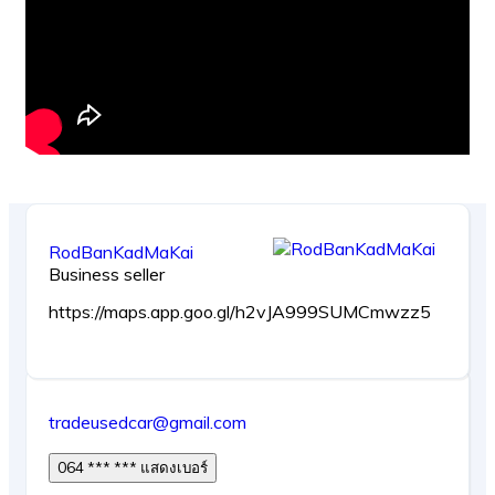
RodBanKadMaKai
Business seller
https://maps.app.goo.gl/h2vJA999SUMCmwzz5
tradeusedcar@gmail.com
064 *** *** แสดงเบอร์