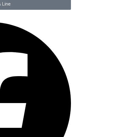
น Line