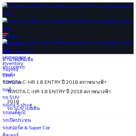
ซื้อ-ขาย
ค้นหารถ
ประกาศขายรถ
Homepage
คำนวณสินเชื่อ
Inventory
ประเภทรถ
Toyota
รถเก๋ง
CHR
รถกระบะ
TOYOTA C-HR 1.8 ENTRY ปี 2018 สภาพนางฟ้า
รถตู้
TOYOTA C-HR 1.8 ENTRY ปี 2018 สภาพนางฟ้า
รถ SUV
2018
รถเก๋ง 5 ประตู
รถ SUV
เบนซิน
รถยนต์คูเป้
รถเปิดประทุน
รถสปอร์ต & Super Car
ดีลเลอร์