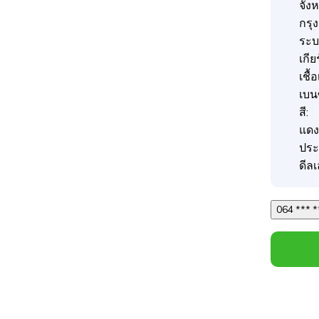
จังห
กรุ
ระบบ
เกีย
เชื้
เบน
สี:
แดง
ประ
ดีลเ