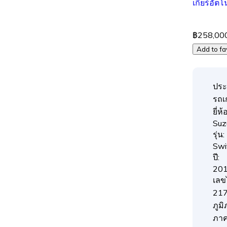
เกียร์อัตโ
฿258,00
Add to fa
ประ
รถเก
ยี่ห้อ
Suz
รุ่น:
Swi
ปี:
20
เลข
217
ภูมิ
ภา