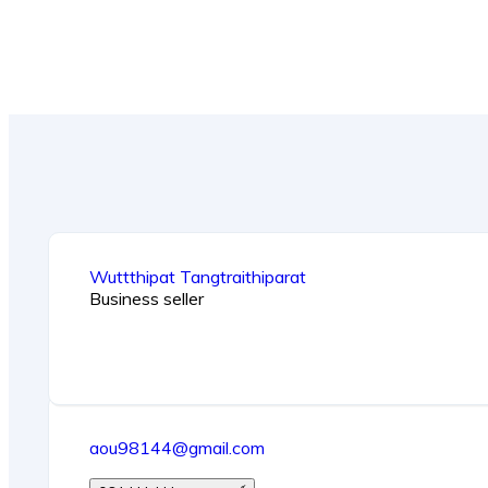
Wuttthipat Tangtraithiparat
Business seller
aou98144@gmail.com