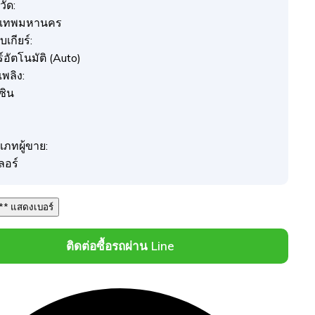
วัด:
งเทพมหานคร
เกียร์:
ร์อัตโนมัติ (Auto)
อเพลิง:
ซิน
เภทผู้ขาย:
ลอร์
064 *** *** แสดงเบอร์
ติดต่อซื้อรถผ่าน Line