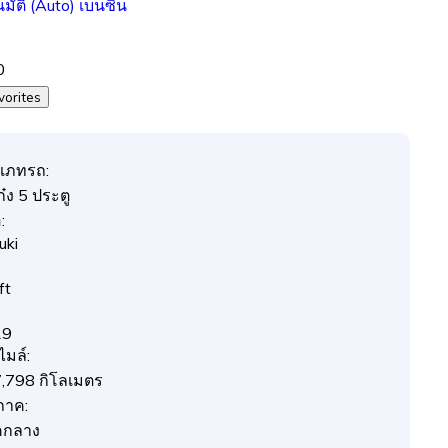
นมัติ (Auto)
เบนซิน
0
vorites
เภทรถ:
๋ง 5 ประตู
:
uki
ft
19
ไมล์:
,798 กิโลเมตร
ภาค:
คกลาง