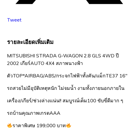
Tweet
รายละเอียดเพิ่มเติม
MITSUBISHI STRADA G-WAGON 2.8 GLS 4WD ปี
2002 เกียร์AUTO 4X4 สภาพนางฟ้า
ตัวTOP*AIRBAG/ABS/กระจกไฟฟ้าทั้งคัน/แม็กTE37 16″
รถสวยไม่มีอุบัติเหตุหนัก ไม่จมน้ำ งามทั้งภายนอกภายใน
เครื่อง/เกียร์/ช่วงล่างแน่น!! สมบูรณ์เต็ม100 ขับขี่ดีมาก ๆ
รถบ้านคุณภาพเกรดAAA
ราคาพิเศษ 199,000 บาท