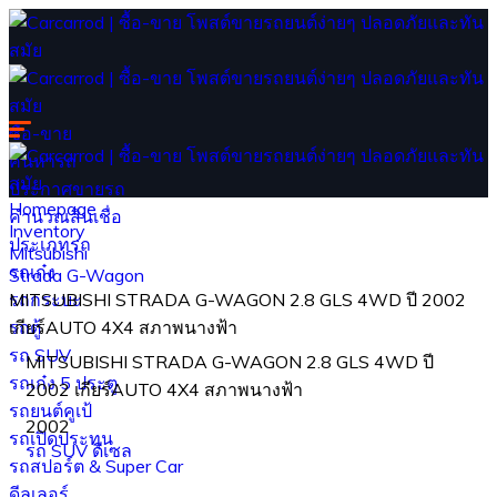
ซื้อ-ขาย
ค้นหารถ
ประกาศขายรถ
Homepage
คำนวณสินเชื่อ
Inventory
ประเภทรถ
Mitsubishi
รถเก๋ง
Strada G-Wagon
รถกระบะ
MITSUBISHI STRADA G-WAGON 2.8 GLS 4WD ปี 2002
รถตู้
เกียร์AUTO 4X4 สภาพนางฟ้า
รถ SUV
MITSUBISHI STRADA G-WAGON 2.8 GLS 4WD ปี
รถเก๋ง 5 ประตู
2002 เกียร์AUTO 4X4 สภาพนางฟ้า
รถยนต์คูเป้
2002
รถเปิดประทุน
รถ SUV
ดีเซล
รถสปอร์ต & Super Car
ดีลเลอร์