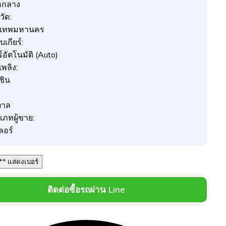
คกลาง
วัด:
งเทพมหานคร
เกียร์:
ร์อัตโนมัติ (Auto)
อเพลิง:
ซิน
ตาล
เภทผู้ขาย:
ลอร์
061 *** *** แสดงเบอร์
ติดต่อซื้อรถผ่าน Line