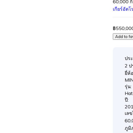
60,000 ก
เกียร์อัตโ
฿550,00
Add to fa
ประ
2 ป
ยี่ห้อ
MIN
รุ่น:
Hat
ปี:
20
เลข
60,
ภูมิ