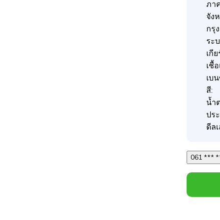
ภา
จังห
กรุ
ระบบ
เกีย
เชื้
เบน
สี:
น้ำ
ประ
ดีลเ