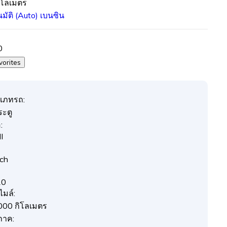
ิโลเมตร
นมัติ (Auto)
เบนซิน
0
vorites
เภทรถ:
ระตู
:
I
ch
10
ไมล์:
000 กิโลเมตร
ภาค: