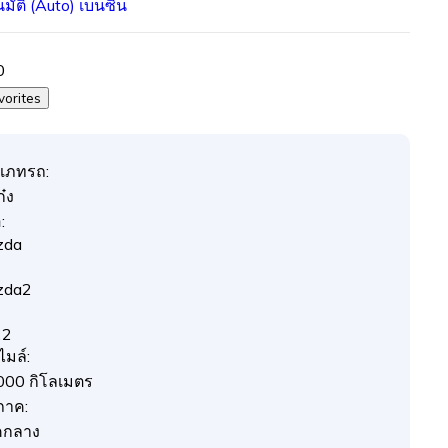
นมัติ (Auto)
เบนซิน
0
vorites
เภทรถ:
๋ง
:
zda
zda2
22
ไมล์:
000 กิโลเมตร
ภาค:
คกลาง