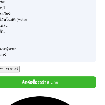
วัด:
บุรี
เกียร์:
ร์อัตโนมัติ (Auto)
อเพลิง:
ซิน
เภทผู้ขาย:
ลอร์
091 *** *** แสดงเบอร์
ติดต่อซื้อรถผ่าน Line