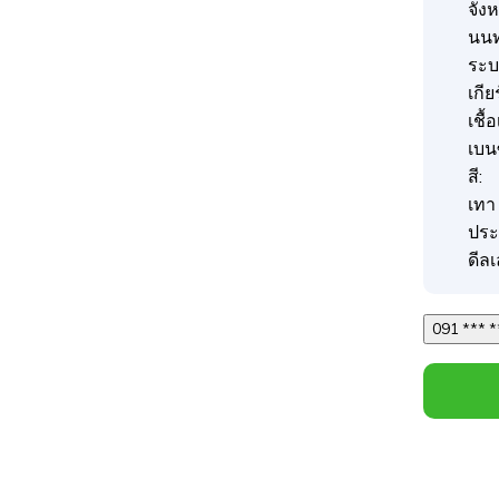
จังห
นนท
ระบบ
เกีย
เชื้
เบน
สี:
เทา
ประ
ดีลเ