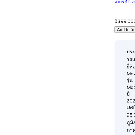
เกียร์อัตโ
฿399,00
Add to fa
ประ
รถเก
ยี่ห้อ
Ma
รุ่น:
Ma
ปี:
20
เลข
95,
ภูมิ
ภา