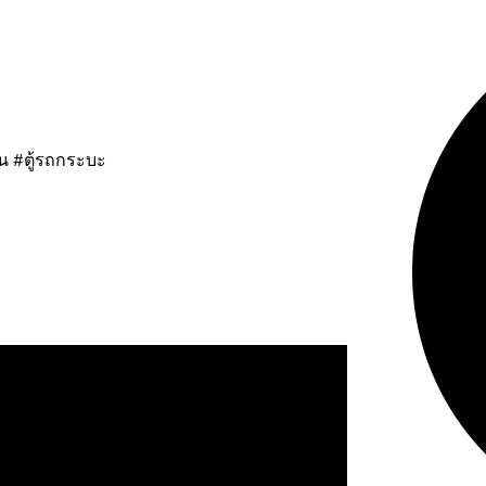
เย็น #ตู้รถกระบะ