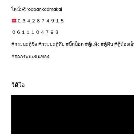
ไลน์: @rodbankadmakai
０６４２６７４９１５
０６１１１０４７９８
#กระบะตู้ซิ่ง #กระบะตู้ทึบ #บิ๊กบ็อก #ตู้แห้ง #ตู้ทึบ #ตู้ห้อง
#รถกระบะขนของ
วิดิโอ