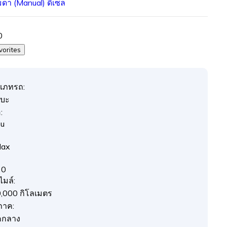
รมดา (Manual)
ดีเซล
0
vorites
เภทรถ:
บะ
:
zu
Max
20
ไมล์:
,000 กิโลเมตร
ภาค:
คกลาง