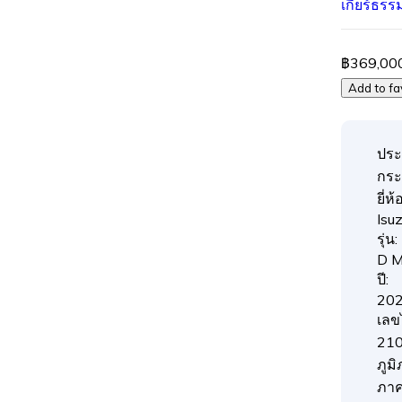
เกียร์ธร
฿369,00
Add to fa
ประ
กระ
ยี่ห้อ
Isu
รุ่น:
D 
ปี:
20
เลข
210
ภูมิ
ภา