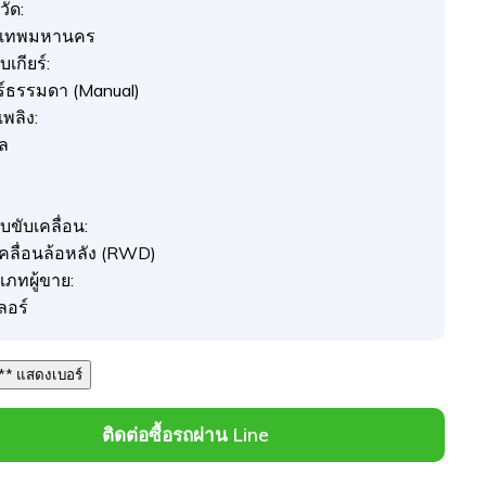
วัด:
งเทพมหานคร
เกียร์:
ยร์ธรรมดา (Manual)
อเพลิง:
ซล
ว
บขับเคลื่อน:
เคลื่อนล้อหลัง (RWD)
เภทผู้ขาย:
ลอร์
064 *** *** แสดงเบอร์
ติดต่อซื้อรถผ่าน Line