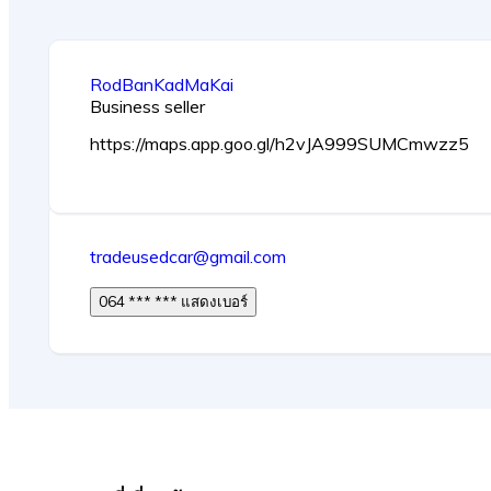
RodBanKadMaKai
Business seller
https://maps.app.goo.gl/h2vJA999SUMCmwzz5
tradeusedcar@gmail.com
064 *** *** แสดงเบอร์