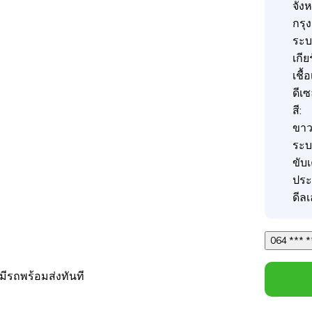
จังห
กรุ
ระบบ
เกี
เชื้
ดีเ
สี:
ขา
ระบ
ขับ
ประ
ดีลเ
มีรถพร้อมส่งทันที