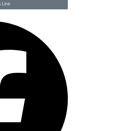
น Line