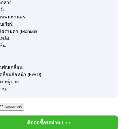
คกลาง
วัด:
งเทพมหานคร
เกียร์:
ยร์ธรรมดา (Manual)
อเพลิง:
ซิน
บขับเคลื่อน:
เคลื่อนล้อหน้า (FWD)
เภทผู้ขาย:
้าน
089 *** *** แสดงเบอร์
ติดต่อซื้อรถผ่าน Line