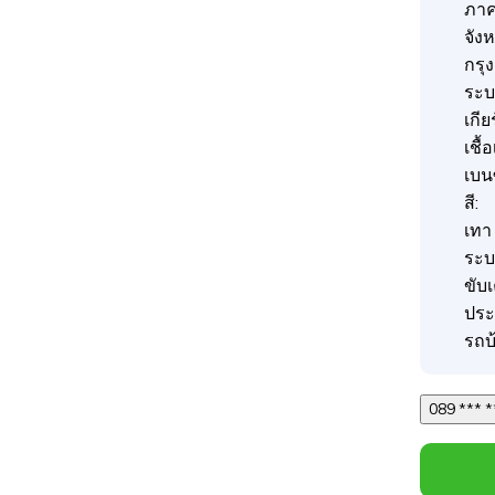
ภา
จังห
กรุ
ระบบ
เกี
เชื้
เบน
สี:
เทา
ระบ
ขับ
ประ
รถบ