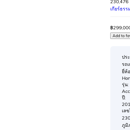
230,476 
เกียร์ธร
฿299,00
Add to fa
ประ
รถเก
ยี่ห้อ
Ho
รุ่น:
Acc
ปี:
20
เลข
230
ภูมิ