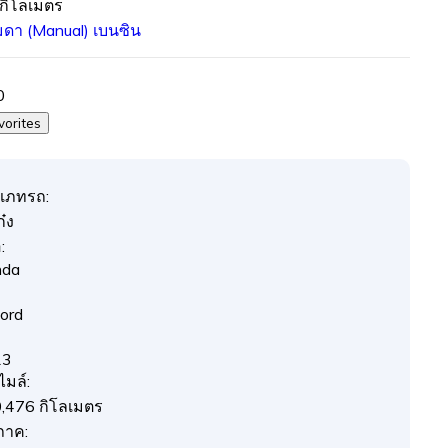
กิโลเมตร
รมดา (Manual)
เบนซิน
0
vorites
เภทรถ:
๋ง
:
nda
ord
13
ไมล์:
,476 กิโลเมตร
ภาค: