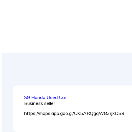
S9 Honda Used Car
Business seller
https://maps.app.goo.gl/CK5ARQgqW83rjxDS9