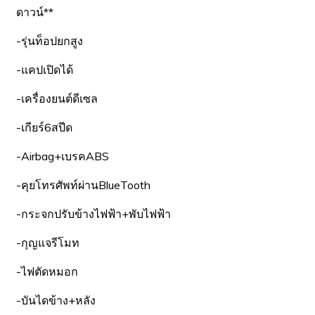
ดาวน์**
-รุ่นท็อปยกสูง
-แคปเปิดได้
-เครื่องยนต์ดีเซล
-เกียร์6สปีด
-Airbag+เบรคABS
-คุยโทรศัพท์ผ่านBlueTooth
-กระจกปรับข้างไฟฟ้า+พับไฟฟ้า
-กุญแจรีโมท
-ไฟตัดหมอก
-บันไดข้าง+หลัง