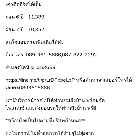
เครดิตดีจัดได้เต็ม
ผ่อน 6 ปี. 11,389
ผ่อน 7 ปี. 10,352
สนใจสอบถามเพิ่มเติมได้ค่ะ
อิณ โทร 089-361-5666,087-822-2292
♾ แอดไลน์ Id: ain3659
https://line.me/ti/p/LrDPpbeLbP หรือค้นหาจากเบอร์โทรได้
เลยค่ะ0893615666
เรามีบริการนำรถไปให้ท่านชมถึงบ้าน พร้อมจัด
ไฟแนนซ์ และส่งมอบรถให้ท่านถึงบ้าน ฟรี!!!
**เงื่อนไขเป็นไปตามที่บริษัทกำหนด**
👉ไม่ดาวน์ ไม่ค้ำออกรถได้ง่ายๆไม่ยุ่งยาก