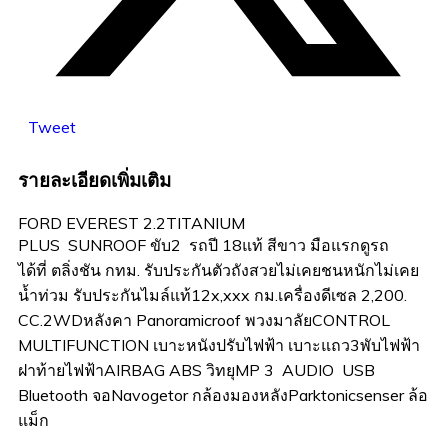
Tweet
รายละเอียดเพิ่มเติม
FORD EVEREST 2.2TITANIUM
PLUS SUNROOF ขับ2 รถปี 18แท้ สีขาว มือแรกดูรถ
ได้ที่ ตลิ่งชัน กทม. รับประกันตัวถังสวยไม่เคยชนหนักไม่เคย
น้ำท่วม รับประกันไมล์แท้12x,xxx กม.เครื่องดีเซล 2,200.
CC.2WDหลังคา Panoramicroof พวงมาลัยCONTROL
MULTIFUNCTION เบาะหนังปรับไฟฟ้า เบาะแถว3พับไฟฟ้า
ฝาท้ายไฟฟ้าAIRBAG ABS วิทยุMP 3 AUDIO USB
Bluetooth จอNavogetor กล้องมองหลังParktonicsenser ล้อ
แม็ก