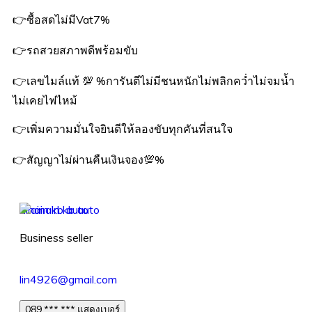
👉ซื้อสดไม่มีVat7%
👉รถสวยสภาพดีพร้อมขับ
👉เลขไมล์แท้ 💯 %การันตีไม่มีชนหนักไม่พลิกคว่ำไม่จมน้ำ
ไม่เคยไฟไหม้
👉เพิ่มความมั่นใจยินดีให้ลองขับทุกคันที่สนใจ
👉สัญญาไม่ผ่านคืนเงินจอง💯%
ainain kb auto
Business seller
lin4926@gmail.com
089 *** *** แสดงเบอร์