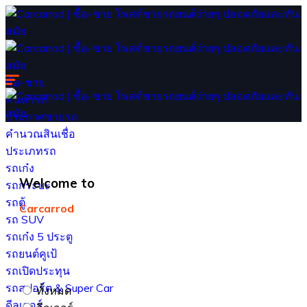
ซื้อ-ขาย
ค้นหารถ
ประกาศขายรถ
คำนวณสินเชื่อ
ประเภทรถ
รถเก๋ง
Welcome to
รถกระบะ
รถตู้
Carcarrod
รถ SUV
รถเก๋ง 5 ประตู
รถยนต์คูเป้
รถเปิดประทุน
รถสปอร์ต & Super Car
ทั้งหมด
ดีลเลอร์