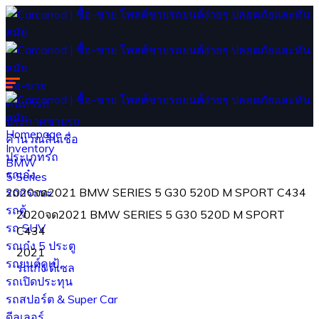
ซื้อ-ขาย
ค้นหารถ
ประกาศขายรถ
Homepage
คำนวณสินเชื่อ
Inventory
ประเภทรถ
BMW
รถเก๋ง
5 Series
รถกระบะ
2020จด2021 BMW SERIES 5 G30 520D M SPORT C434
รถตู้
2020จด2021 BMW SERIES 5 G30 520D M SPORT
รถ SUV
C434
รถเก๋ง 5 ประตู
2021
รถยนต์คูเป้
รถเก๋ง
ดีเซล
รถเปิดประทุน
รถสปอร์ต & Super Car
ดีลเลอร์